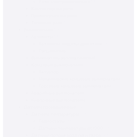
Реле электромагнитное
(2)
Контакторное реле
(1)
Промежуточное реле
(1)
Тепловое реле
(1)
Выключатели
(56)
Автоматы
(21)
Автоматы защиты двигателя
(9)
Расцепитель
(1)
Выключатель автоматический
(12)
Концевые выключатели
(6)
Актуатор
(1)
Механические концевые выключатели
(1)
Тросовые концевые выключатели
(1)
Аварийные выключатели
(5)
Кнопочные выключатели
(1)
Датчики промышленные
(54)
Датчики температуры
(12)
Термостаты
(3)
Датчики температуры pt1000
(1)
Датчики потока воздуха и газов
(6)