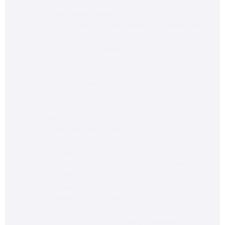
ЖК панель
(169)
Сенсорная панель
(16)
Аксессуары и принадлежности для панелей
оператора
(2)
Силовое оборудование
(1309)
Софтстартер
(1175)
Контакторы
(111)
Аксессуары для контакторов
(1)
Блок контактов
(15)
Вспомогательные контакты
(8)
Блоки
(450)
Блок передачи данных
(216)
Блоки питания
(131)
Батарея
(2)
Источники бесперебойного питания
(ИБП)
(2)
Функциональный блок/библиотека
(93)
Соединители и разъемы
(358)
Разъемы
(6)
Разъемы для систем управления
(1)