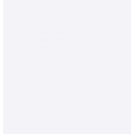
Датчики уровня
(4)
Датчики преобразователи давления
(3)
Датчики безопасности
(2)
Датчики давления
(1)
Датчики пламени
(1)
Дверные выключатели безопасности
(1)
Расходомеры воды и воздуха
(1)
Ультразвуковые датчики
(1)
Фотоэлектрический датчик
(1)
Соединительные кабели
(29)
Соединительный кабель
(6)
Силовой кабель
(5)
Кабели для энкодеров
(3)
Кабель Ethernet
(2)
Соединительные кабели для систем
управления
(1)
Аксессуары
(27)
Кнопки, переключатели, лампочки
(26)
Переключатели
(10)