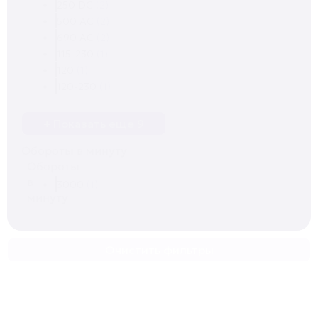
250 DC
(2)
500 AC
(2)
690 AC
(2)
115-230
(1)
120
(1)
120-230
(1)
+ Показать еще 9
Обороты в минуту
Обороты
в
3000
(1)
минуту
Очистить фильтры