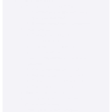
Приводная техника
(40528)
Преобразователи частоты
(40379)
Комплектующие для частотных
преобразователей
(8152)
Измерительный преобразователь
(2)
Сервопривод
(79)
Принадлежности для
сервоприводов
(36)
Сервопреобразователи
(32)
Сервоусилители
(1)
Приводы для клапанов и заслонок
(34)
Пускатели
(23)
Устройства плавного пуска
(7)
Индикатор работы пускателя
(2)
Прямые пускатели (стартеры)
(1)
Реверсивные пускатели
(1)
Двигатели и контроллеры
(5)
Сервопневматические системы
позиционирования
(3)
Привод для газового клапана
(2)