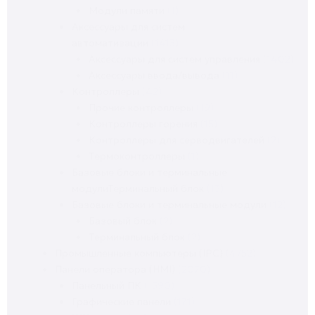
Модули памяти
(1)
Аксессуары для систем
автоматизации
(1413)
Аксессуары для систем управления
(1402)
Аксессуары ввода/вывода
(11)
Контроллеры
(42)
Прочие контроллеры
(19)
Контроллеры горения
(15)
Контроллеры для серводвигателей
(2)
Термоконтроллеры
(1)
Базовые блоки и терминальные
модулиТерминальный блок
(13)
Базовые блоки и терминальные модули
(12)
Базовый блок
(2)
Терминальный блок
(2)
Промышленные компьютеры (IPC)
(4752)
Панели оператора (HMI)
(2070)
Панельный ПК
(1590)
Графические панели
(171)