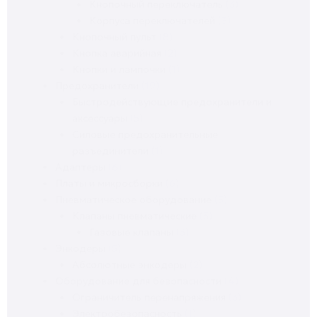
Кнопочный переключатель
(3)
Корпуса переключателей
(3)
Кнопочный пульт
(8)
Кнопка аварийная
(2)
Кнопки и лампочки
(1)
Предохранители
(19)
Быстродействующие предохранители и
аксессуары
(5)
Силовые предохранительные
разъединители
(1)
Адаптеры
(6)
Платы и микросборки
(6)
Пневматическое оборудование
(5)
Клапаны пневматические
(3)
Газовые клапаны
(3)
Энкодеры
(5)
Абсолютные энкодеры
(2)
Оборудование для безопасности
(4)
Ограничитель перенапряжения
(3)
Электробезопасность
(1)