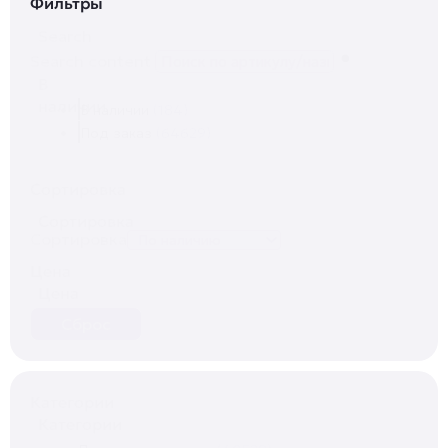
Фильтры
Search
Search content
В
наличии
В наличии
(184)
Под заказ
(64629)
Сортировка
Сортировка
Сортировка
Цена
Цена
Сброс
Категории
Категории