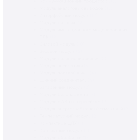
Коммуникационный процессор
(13)
Модуль аналоговых выводов
(13)
Интерфейсный модуль
(12)
Модули питания
(12)
Модуль имитационного моделирования
ПЛК
(12)
Силовой модуль
(10)
Весовой модуль
(6)
Модули позиционирования
(5)
Модуль пневматики
(5)
Модуль полевой шины
(4)
Шинный соединитель
(4)
Батарейный модуль
(2)
Модули безопасности
(2)
Модули с AS-i интерфейсом
(2)
Модуль энергоснабжения/сегментный
(2)
Температурный модуль
(2)
Компактное ЦПУ
(1)
Контактный модуль
(1)
Модули обработки
(1)