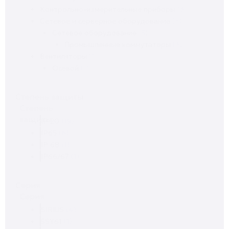
Контрольно-измерительные приборы
(3)
Сетевое и серверное оборудование
(3)
Сетевое оборудование
(3)
Промышленные коммутаторы
(3)
Вентиляторы
(1)
Осевой
(1)
Степень защиты
Степень
защиты
IP 20
(19)
IP65
(6)
IP 68
(1)
IP66/67
(1)
Серия
Серия
SIRIUS
(4)
5SY61
(1)