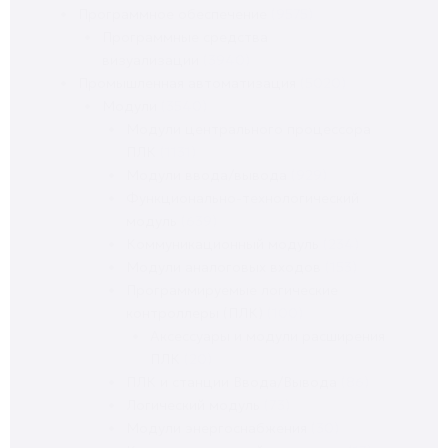
Программное обеспечение
(9575)
Программные средства
визуализации
(3940)
Промышленная автоматизация
(5020)
Модули
(3540)
Модули центрального процессора
ПЛК
(1131)
Модули ввода/вывода
(929)
Функционально-технологический
модуль
(639)
Коммуникационный модуль
(234)
Модули аналоговых входов
(153)
Программируемые логические
контроллеры (ПЛК)
(100)
Аксессуары и модули расширения
ПЛК
(20)
ПЛК и станции Ввода/Вывода
(86)
Логический модуль
(73)
Модули энергоснабжения
(30)