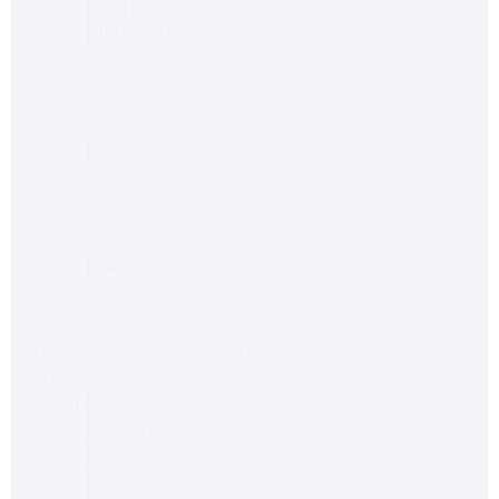
SENTRON
(1)
SIMATIC HMI
(1)
Частота
Частота
50/60
(10)
Материал корпуса
Материал
корпуса
Пластмасса
(7)
Номинальное напряжение
Номинальное
напряжение
24
(21)
24 DC
(12)
220-240 AC/DC
(3)
5
(3)