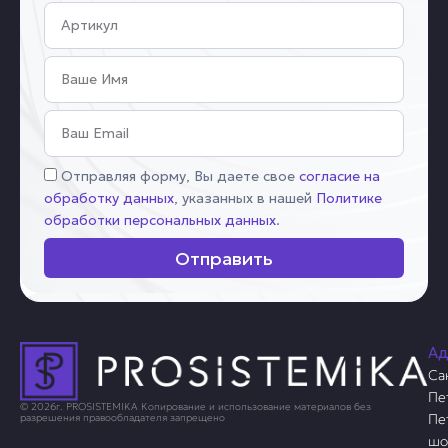
Артикул
Имя
Email
Соглашение
Отправляя форму, Вы даете свое
согласие на
обработку данных
, указанных в нашей
Политике
обработки персональных данных
.
Отправить
Ад
Са
Пе
© 2026г. PROSISTEMIKA Копирование и использование материалов без
Пе
разрешения правообладателя запрещено
шо