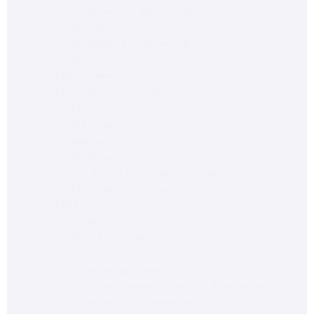
Соединительные штекеры
(5)
Коннектор
(2)
Гибридный соединитель
(1)
Штекер
(1)
Карты памяти
(234)
Монтажные элементы
(212)
Монтажный каркас
(181)
DIN-рейка
(1)
Держатель
(1)
Корпуса
(1)
Пустой корпус для сборки
(1)
Монтажные наборы
(1)
Реле
(62)
Реле безопасности
(12)
Реле контроля
(9)
Реле времени
(7)
Реле твердотельное
(3)
Электропневматический позиционер
(1)
Реле электромеханическое
(2)