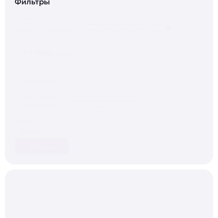
Фильтры
Search
Search content
В
наличии
Под заказ
(52)
Сортировка
Сортировка
Сортировка
Цена
Цена
Сброс