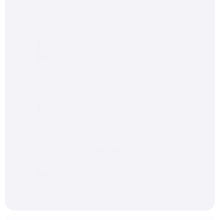
Серия
Серия
ПЧ-510 (V060)
(16)
Harmony XB4
(1)
Частота
Частота
50/60
(1)
Номинальное напряжение
Номинальное
напряжение
240
(1)