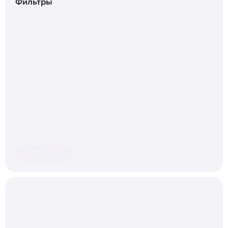
Фильтры
Search
Search content
В
наличии
Под заказ
(2)
Сортировка
Сортировка
Сортировка
Цена
Цена
Сброс
Степень защиты
Степень
защиты
IP 20
(1)