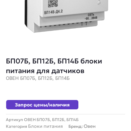
БП07Б, БП12Б, БП14Б блоки
питания для датчиков
ОВЕН БП07Б, БП12Б, БП14Б
Запрос цены/наличия
Артикул
ОВЕН БП07Б, БП12Б, БП14Б
Блоки питания
Овен
Категория
Бренд: