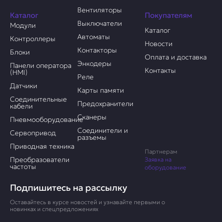
Вентиляторы
Каталог
Покупателям
Выключатели
Модули
Каталог
Автоматы
Контроллеры
Новости
Контакторы
Блоки
Оплата и доставка
Энкодеры
Панели оператора
Контакты
(HMI)
Реле
Датчики
Карты памяти
Соединительные
Предохранители
кабели
Сканеры
Пневмооборудование
Соединители и
Сервопривод
разъемы
Приводная техника
Партнерам
Преобразователи
Заявка на
частоты
оборудование
Подпишитесь на рассылку
Оставайтесь в курсе новостей и узнавайте первыми о
новинках и спецпредложениях