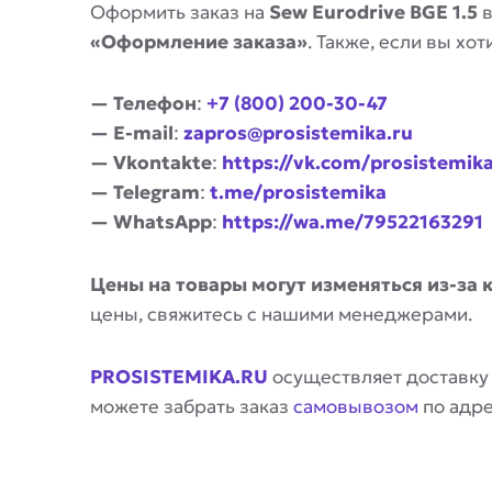
Оформить заказ на
Sew Eurodrive BGE 1.5
в
«Оформление заказа»
. Также, если вы х
— Телефон
:
+7 (800) 200-30-47
— E-mail
:
zapros@prosistemika.ru
— Vkontakte
:
https://vk.com/prosistemik
— Telegram
:
t.me/prosistemika
— WhatsApp
:
https://wa.me/79522163291
Цены на товары могут изменяться из-за 
цены, свяжитесь с нашими менеджерами.
PROSISTEMIKA.RU
осуществляет доставку
можете забрать заказ
самовывозом
по адр