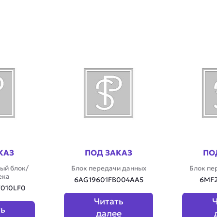
КАЗ
ПОД ЗАКАЗ
ПО
ый блок/
Блок передачи данных
Блок пе
ека
6AG19601FB004AA5
6MF
010LF0
Читать
Ч
ть
далее